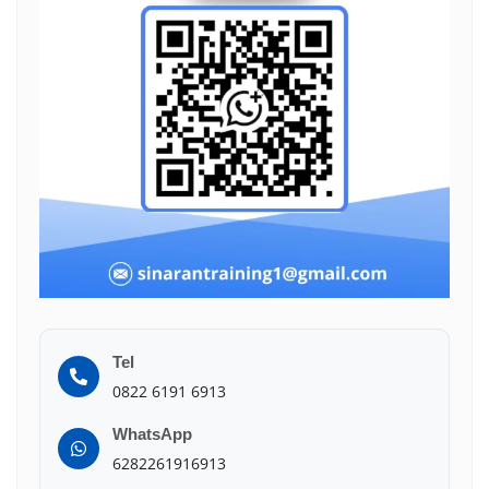
Tel
0822 6191 6913
WhatsApp
6282261916913