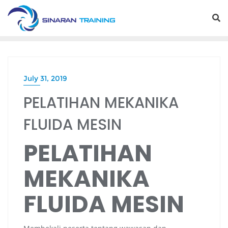
Skip
to
content
July 31, 2019
PELATIHAN MEKANIKA
FLUIDA MESIN
PELATIHAN
MEKANIKA
FLUIDA MESIN