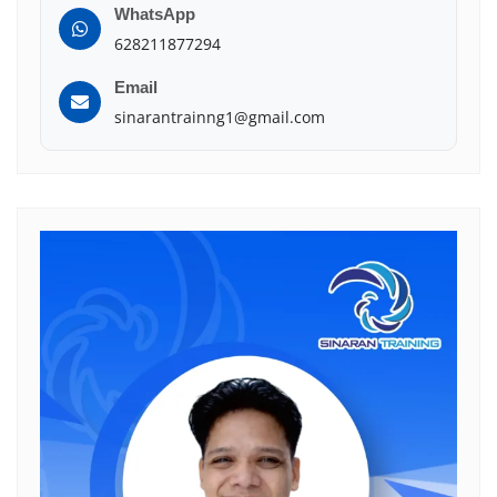
WhatsApp
628211877294
Email
sinarantrainng1@gmail.com