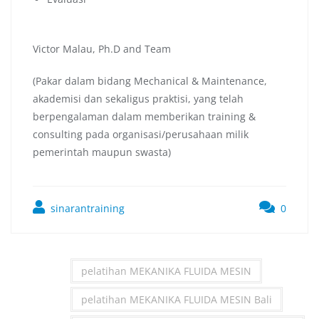
Victor Malau, Ph.D and Team
(Pakar dalam bidang Mechanical & Maintenance,
akademisi dan sekaligus praktisi, yang telah
berpengalaman dalam memberikan training &
consulting pada organisasi/perusahaan milik
pemerintah maupun swasta)
sinarantraining
0
pelatihan MEKANIKA FLUIDA MESIN
pelatihan MEKANIKA FLUIDA MESIN Bali