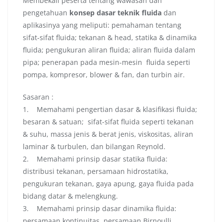
Membekali peserta tentang wawasan dan
pengetahuan
konsep dasar teknik fluida
dan
aplikasinya yang meliputi: pemahaman tentang
sifat-sifat fluida; tekanan & head, statika & dinamika
fluida; pengukuran aliran fluida; aliran fluida dalam
pipa; penerapan pada mesin-mesin fluida seperti
pompa, kompresor, blower & fan, dan turbin air.
Sasaran :
1. Memahami pengertian dasar & klasifikasi fluida;
besaran & satuan; sifat-sifat fluida seperti tekanan
& suhu, massa jenis & berat jenis, viskositas, aliran
laminar & turbulen, dan bilangan Reynold.
2. Memahami prinsip dasar statika fluida:
distribusi tekanan, persamaan hidrostatika,
pengukuran tekanan, gaya apung, gaya fluida pada
bidang datar & melengkung.
3. Memahami prinsip dasar dinamika fluida:
persamaan kontinuitas, persamaan Birnoulli,