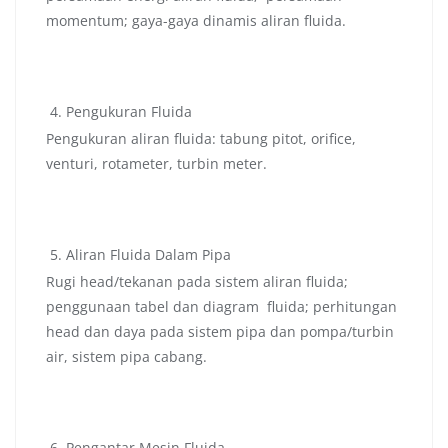
momentum; gaya-gaya dinamis aliran fluida.
Pengukuran Fluida
Pengukuran aliran fluida: tabung pitot, orifice,
venturi, rotameter, turbin meter.
Aliran Fluida Dalam Pipa
Rugi head/tekanan pada sistem aliran fluida;
penggunaan tabel dan diagram fluida; perhitungan
head dan daya pada sistem pipa dan pompa/turbin
air, sistem pipa cabang.
Pengantar Mesin Fluida