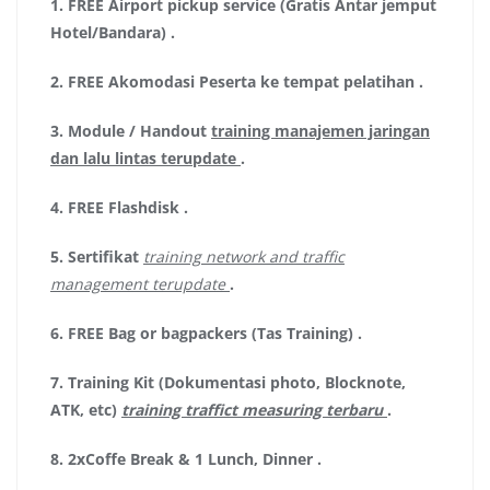
1.
FREE Airport pickup service (Gratis Antar jemput
Hotel/Bandara)
.
2.
FREE Akomodasi Peserta ke tempat pelatihan .
3.
Module / Handout
training manajemen jaringan
dan lalu lintas terupdate
.
4.
FREE Flashdisk
.
5.
Sertifikat
training network and traffic
management terupdate
.
6.
FREE Bag or bagpackers (Tas Training)
.
7.
Training Kit (Dokumentasi photo, Blocknote,
ATK, etc)
training traffict measuring terbaru
.
8.
2xCoffe Break & 1 Lunch, Dinner
.