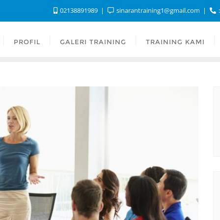
02138891989
sinarantraining1@gmail.com
:
PROFIL
GALERI TRAINING
TRAINING KAMI