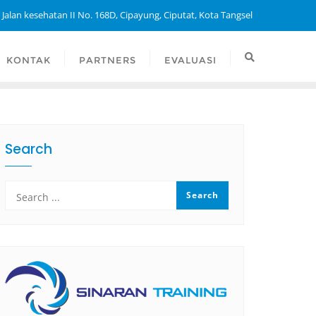
 Jalan kesehatan II No. 168D, Cipayung, Ciputat, Kota Tangsel
KONTAK
PARTNERS
EVALUASI
Search