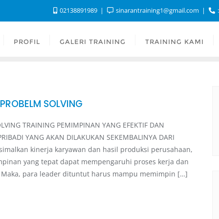
02138891989
sinarantraining1@gmail.com
:
PROFIL
GALERI TRAINING
TRAINING KAMI
D PROBELM SOLVING
OLVING TRAINING PEMIMPINAN YANG EFEKTIF DAN
RIBADI YANG AKAN DILAKUKAN SEKEMBALINYA DARI
alkan kinerja karyawan dan hasil produksi perusahaan,
mpinan yang tepat dapat mempengaruhi proses kerja dan
n. Maka, para leader dituntut harus mampu memimpin […]