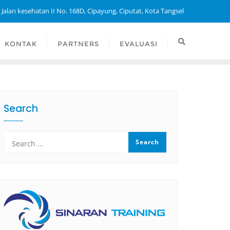
 Jalan kesehatan II No. 168D, Cipayung, Ciputat, Kota Tangsel
KONTAK
PARTNERS
EVALUASI
Search