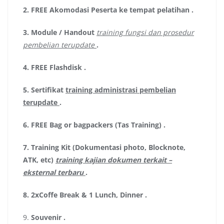
2.
FREE Akomodasi Peserta ke tempat pelatihan .
3.
Module / Handout
training fungsi dan prosedur
pembelian terupdate
.
4.
FREE Flashdisk
.
5.
Sertifikat
training administrasi pembelian
terupdate
.
6.
FREE Bag or bagpackers (Tas Training)
.
7.
Training Kit (Dokumentasi photo, Blocknote,
ATK, etc)
training kajian dokumen terkait –
eksternal terbaru
.
8.
2xCoffe Break & 1 Lunch, Dinner
.
9.
Souvenir
.