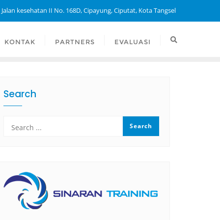
 Jalan kesehatan II No. 168D, Cipayung, Ciputat, Kota Tangsel
KONTAK
PARTNERS
EVALUASI
Search