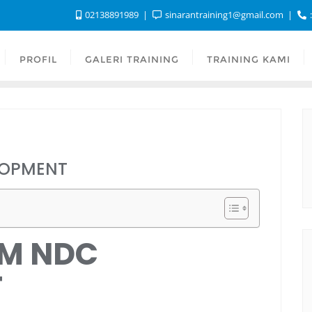
02138891989
sinarantraining1@gmail.com
:
PROFIL
GALERI TRAINING
TRAINING KAMI
LOPMENT
TM NDC
T