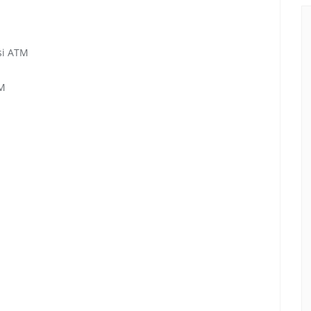
si ATM
TM