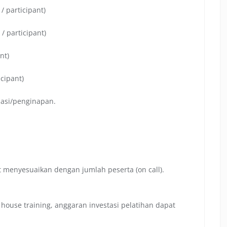
/ participant)
/ participant)
nt)
icipant)
dasi/penginapan.
ut menyesuaikan dengan jumlah peserta (on call).
ouse training, anggaran investasi pelatihan dapat