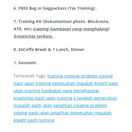
6.
FREE Bag or bagpackers (Tas Training)
.
7.
Training Kit (Dokumentasi photo, Blocknote,
ATK, etc)
training hambatan yang menghalangi
kreativitas terbaru
.
8.
2xCoffe Break & 1 Lunch, Dinner
.
9.
Souvenir
.
Technorati Tags:
training creative problem solving
pasti jalan
,
training pemecahan masalah kreatif pasti
jalan
,
training hambatan yang menghalangi
kreativitas pasti jalan
,
training 6 langkah pemecahan
masalah pasti jalan
,
pelatihan creative problem
solving pasti jalan
,
pelatihan pemecahan masalah
kreatif pasti running