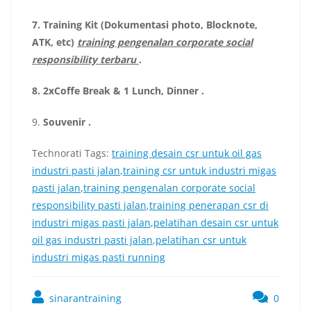
7.
Training Kit (Dokumentasi photo, Blocknote,
ATK, etc)
training pengenalan corporate social
responsibility terbaru
.
8.
2xCoffe Break & 1 Lunch, Dinner
.
9.
Souvenir
.
Technorati Tags:
training desain csr untuk oil gas
industri pasti jalan
,
training csr untuk industri migas
pasti jalan
,
training pengenalan corporate social
responsibility pasti jalan
,
training penerapan csr di
industri migas pasti jalan
,
pelatihan desain csr untuk
oil gas industri pasti jalan
,
pelatihan csr untuk
industri migas pasti running
sinarantraining
0