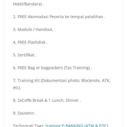
Hotel/Bandara) .
2. FREE Akomodasi Peserta ke tempat pelatihan .
3. Module / Handout.
4. FREE Flashdisk .
5. Sertifikat .
6. FREE Bag or bagpackers (Tas Training) .
7. Training Kit (Dokumentasi photo, Blocknote, ATK,
etc).
8. 2xCoffe Break & 1 Lunch, Dinner .
9. Souvenir .
Technorati Tags:
training E-BANKING (ATM & EDC)