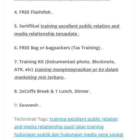
4.
FREE Flashdisk
.
5.
Sertifikat
training excellent public relation and
media relationship terupdate
.
6.
FREE Bag or bagpackers (Tas Training)
.
7.
Training Kit (Dokumentasi photo, Blocknote,
ATK, etc)
training mengintegrasikan pr ke dalam
marketing mix terbaru
.
8.
2xCoffe Break & 1 Lunch, Dinner
.
9.
Souvenir
.
Technorati Tags:
training excellent public relation
and media relationship pasti jalan
,
training
hubungan publik dan hubungan media yang sangat