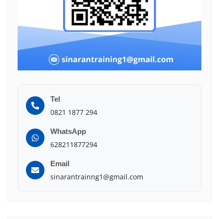
Tel
0821 1877 294
WhatsApp
628211877294
Email
sinarantrainng1@gmail.com