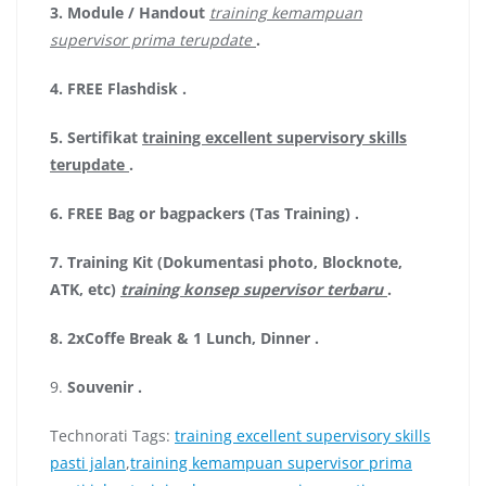
3.
Module / Handout
training kemampuan
supervisor prima terupdate
.
4.
FREE Flashdisk
.
5.
Sertifikat
training excellent supervisory skills
terupdate
.
6.
FREE Bag or bagpackers (Tas Training)
.
7.
Training Kit (Dokumentasi photo, Blocknote,
ATK, etc)
training konsep supervisor terbaru
.
8.
2xCoffe Break & 1 Lunch, Dinner
.
9.
Souvenir
.
Technorati Tags:
training excellent supervisory skills
pasti jalan
,
training kemampuan supervisor prima