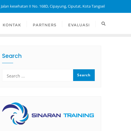
 Jalan kesehatan II No. 168D, Cipayung, Ciputat, Kota Tangsel
KONTAK
PARTNERS
EVALUASI
Search