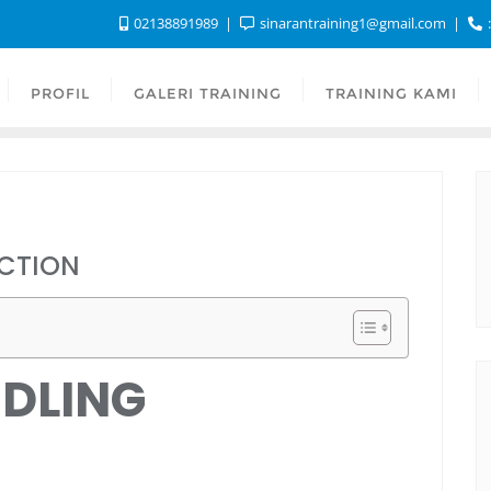
02138891989
sinarantraining1@gmail.com
:
PROFIL
GALERI TRAINING
TRAINING KAMI
ECTION
NDLING