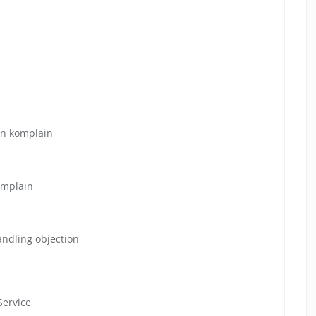
n komplain
omplain
andling objection
Service