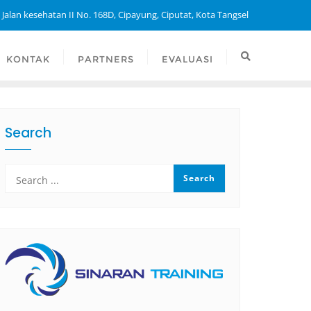
 Jalan kesehatan II No. 168D, Cipayung, Ciputat, Kota Tangsel
KONTAK
PARTNERS
EVALUASI
Search