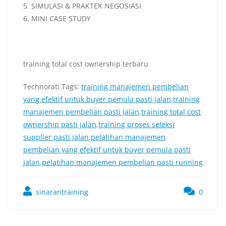
5. SIMULASI & PRAKTEK NEGOSIASI
6. MINI CASE STUDY
training total cost ownership terbaru
Technorati Tags:
training manajemen pembelian
yang efektif untuk buyer pemula pasti jalan
,
training
manajemen pembelian pasti jalan
,
training total cost
ownership pasti jalan
,
training proses seleksi
supplier pasti jalan
,
pelatihan manajemen
pembelian yang efektif untuk buyer pemula pasti
jalan
,
pelatihan manajemen pembelian pasti running
sinarantraining
0