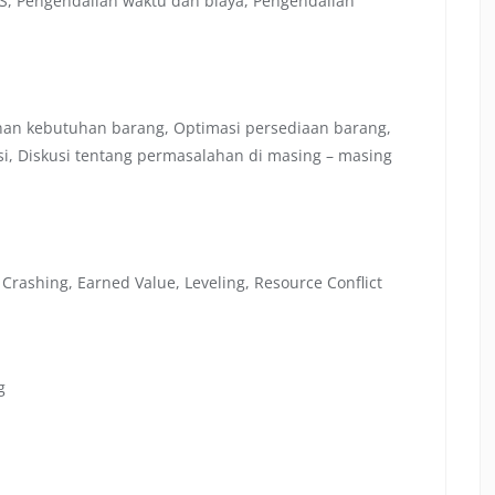
S, Pengendalian waktu dan biaya, Pengendalian
anan kebutuhan barang, Optimasi persediaan barang,
i, Diskusi tentang permasalahan di masing – masing
u
 Crashing, Earned Value, Leveling, Resource Conflict
g