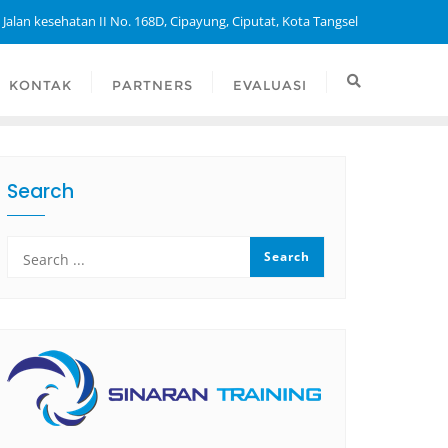
 Jalan kesehatan II No. 168D, Cipayung, Ciputat, Kota Tangsel
KONTAK
PARTNERS
EVALUASI
Search