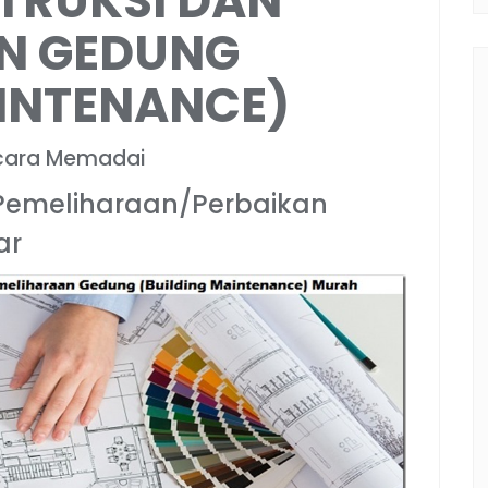
TRUKSI DAN
N GEDUNG
AINTENANCE)
ecara Memadai
Pemeliharaan/Perbaikan
ar