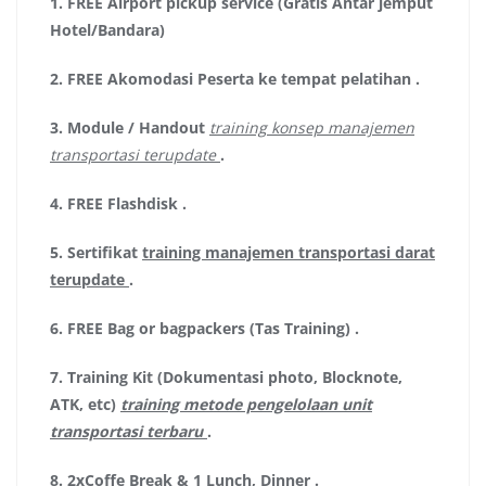
1.
FREE Airport pickup service (Gratis Antar jemput
Hotel/Bandara)
2.
FREE Akomodasi Peserta ke tempat pelatihan .
3.
Module / Handout
training konsep manajemen
transportasi terupdate
.
4.
FREE Flashdisk
.
5.
Sertifikat
training manajemen transportasi darat
terupdate
.
6.
FREE Bag or bagpackers (Tas Training)
.
7.
Training Kit (Dokumentasi photo, Blocknote,
ATK, etc)
training metode pengelolaan unit
transportasi terbaru
.
8.
2xCoffe Break & 1 Lunch, Dinner
.