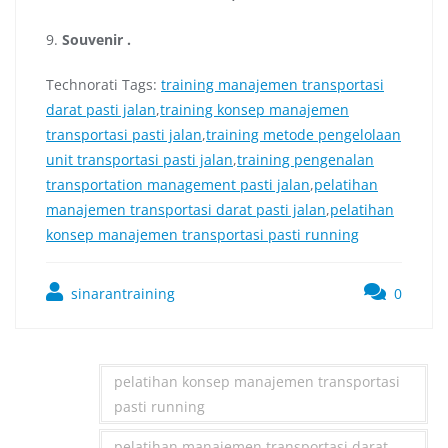
9.
Souvenir
.
Technorati Tags:
training manajemen transportasi
darat pasti jalan
,
training konsep manajemen
transportasi pasti jalan
,
training metode pengelolaan
unit transportasi pasti jalan
,
training pengenalan
transportation management pasti jalan
,
pelatihan
manajemen transportasi darat pasti jalan
,
pelatihan
konsep manajemen transportasi pasti running
sinarantraining
0
pelatihan konsep manajemen transportasi
pasti running
pelatihan manajemen transportasi darat