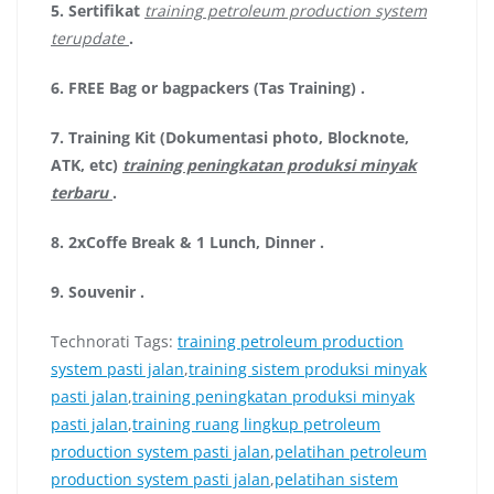
5.
Sertifikat
training petroleum production system
terupdate
.
6.
FREE Bag or bagpackers (Tas Training)
.
7.
Training Kit (Dokumentasi photo, Blocknote,
ATK, etc)
training peningkatan produksi minyak
terbaru
.
8.
2xCoffe Break & 1 Lunch, Dinner
.
9.
Souvenir
.
Technorati Tags:
training petroleum production
system pasti jalan
,
training sistem produksi minyak
pasti jalan
,
training peningkatan produksi minyak
pasti jalan
,
training ruang lingkup petroleum
production system pasti jalan
,
pelatihan petroleum
production system pasti jalan
,
pelatihan sistem