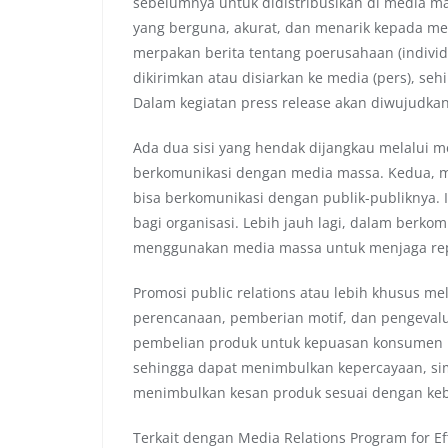
sebelumnya untuk didistribusikan di media m
yang berguna, akurat, dan menarik kepada med
merpakan berita tentang poerusahaan (individu
dikirimkan atau disiarkan ke media (pers), seh
Dalam kegiatan press release akan diwujudka
Ada dua sisi yang hendak dijangkau melalui m
berkomunikasi dengan media massa. Kedua, me
bisa berkomunikasi dengan publik-publiknya. I
bagi organisasi. Lebih jauh lagi, dalam berkom
menggunakan media massa untuk menjaga rep
Promosi public relations atau lebih khusus me
perencanaan, pemberian motif, dan pengeval
pembelian produk untuk kepuasan konsumen me
sehingga dapat menimbulkan kepercayaan, s
menimbulkan kesan produk sesuai dengan keb
Terkait dengan Media Relations Program for Eff