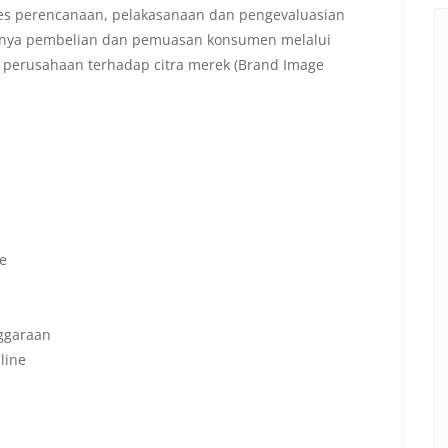
oses perencanaan, pelakasanaan dan pengevaluasian
inya pembelian dan pemuasan konsumen melalui
i perusahaan terhadap citra merek (Brand Image
se
nggaraan
line