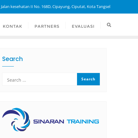
 Jalan kesehatan II No. 168D, Cipayung, Ciputat, Kota Tangsel
KONTAK
PARTNERS
EVALUASI
Search