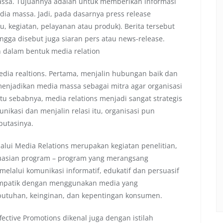
assa. Tujuannya adalah untuk memberikan informasi
ia massa. Jadi, pada dasarnya press release
, kegiatan, pelayanan atau produk). Berita tersebut
ingga disebut juga siaran pers atau news-release.
n dalam bentuk media relation
edia realtions. Pertama, menjalin hubungan baik dan
njadikan media massa sebagai mitra agar organisasi
tu sebabnya, media relations menjadi sangat strategis
unikasi dan menjalin relasi itu, organisasi pun
utasinya.
lalui Media Relations merupakan kegiatan penelitian,
uasian program – program yang merangsang
lalui komunikasi informatif, edukatif dan persuasif
impatik dengan menggunakan media yang
utuhan, keinginan, dan kepentingan konsumen.
ective Promotions dikenal juga dengan istilah