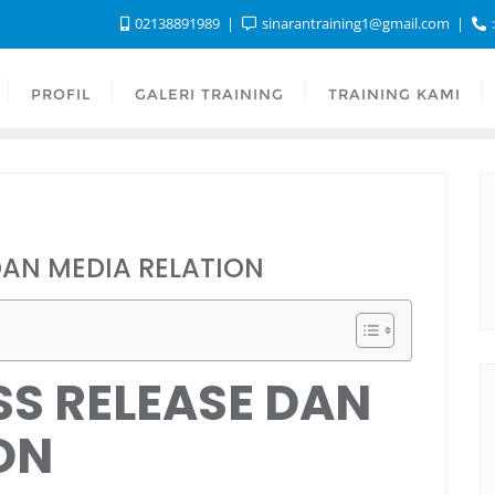
02138891989
sinarantraining1@gmail.com
:
PROFIL
GALERI TRAINING
TRAINING KAMI
DAN MEDIA RELATION
SS RELEASE DAN
ON