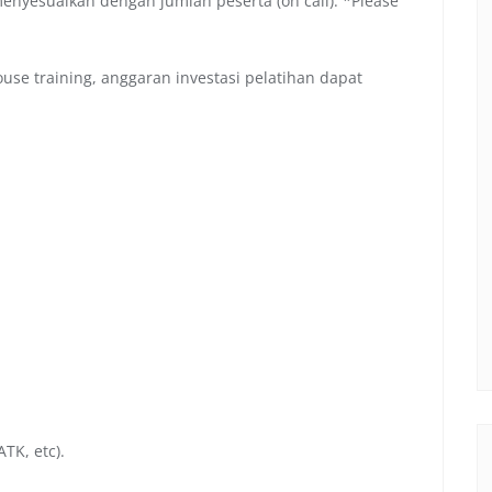
menyesuaikan dengan jumlah peserta (on call). *Please
se training, anggaran investasi pelatihan dapat
TK, etc).