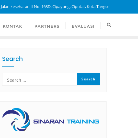
 Jalan kesehatan II No. 168D, Cipayung, Ciputat, Kota Tangsel
KONTAK
PARTNERS
EVALUASI
Search