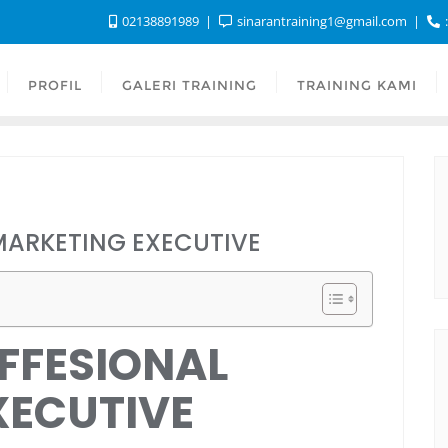
02138891989
sinarantraining1@gmail.com
:
PROFIL
GALERI TRAINING
TRAINING KAMI
MARKETING EXECUTIVE
FFESIONAL
XECUTIVE