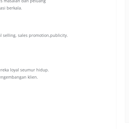
isis masalah dan peluang
asi berkala.
selling, sales promotion,publicity.
eka loyal seumur hidup.
engembangan klien.