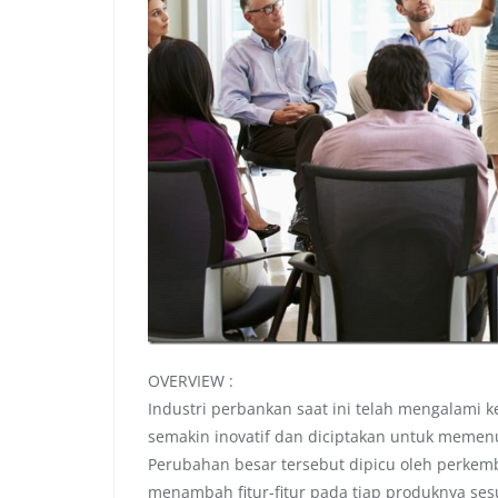
OVERVIEW :
Industri perbankan saat ini telah mengalami
semakin inovatif dan diciptakan untuk meme
Perubahan besar tersebut dipicu oleh perkemb
menambah fitur-fitur pada tiap produknya ses