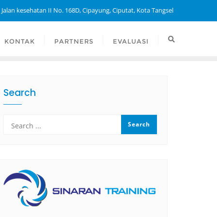
 Jalan kesehatan II No. 168D, Cipayung, Ciputat, Kota Tangsel
KONTAK
PARTNERS
EVALUASI
Search