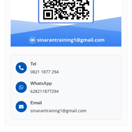
Tel
0821 1877 294
WhatsApp
628211877294
Email
sinarantrainng1@gmail.com