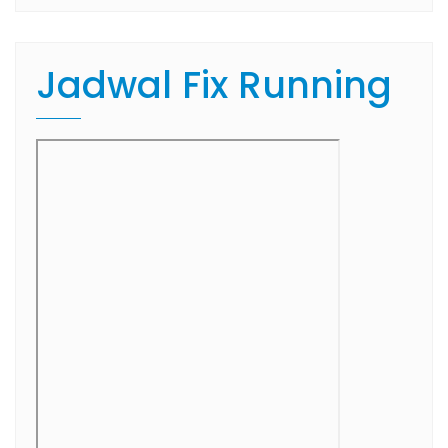
Jadwal Fix Running