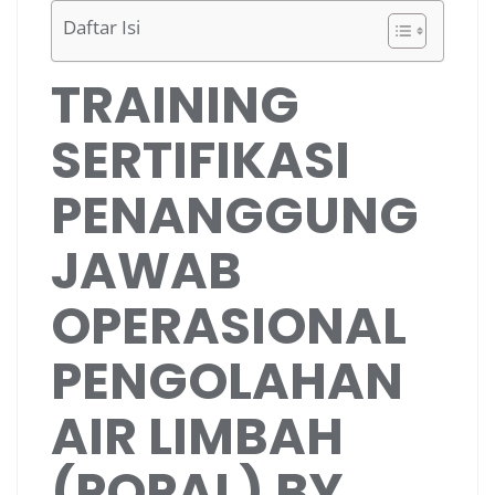
Daftar Isi
TRAINING
SERTIFIKASI
PENANGGUNG
JAWAB
OPERASIONAL
PENGOLAHAN
AIR LIMBAH
(POPAL) BY