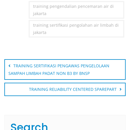
training pengendalian pencemaran air di
jakarta
training sertifikasi pengolahan air limbah di
jakarta
Post
navigation
TRAINING SERTIFIKASI PENGAWAS PENGELOLAAN
SAMPAH LIMBAH PADAT NON B3 BY BNSP
TRAINING RELIABILITY CENTERED SPAREPART
Search