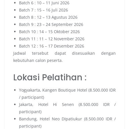
Batch 6 : 10 – 11 Juni 2026
Batch 7 : 15 – 16 Juli 2026
Batch 8 : 12 – 13 Agustus 2026
Batch 9 : 23 – 24 September 2026
Batch 10 : 14 – 15 Oktober 2026
Batch 11 : 11 – 12 November 2026
Batch 12 : 16 – 17 Desember 2026
Jadwal tersebut dapat disesuaikan dengan
kebutuhan calon peserta.
Lokasi Pelatihan :
Yogyakarta, Kangen Boutique Hotel (8.500.000 IDR
/ participant)
Jakarta, Hotel Hi Senen (8.500.000 IDR /
participant)
Bandung, Hotel Neo DIpatiukur (8.500.000 IDR /
participant)