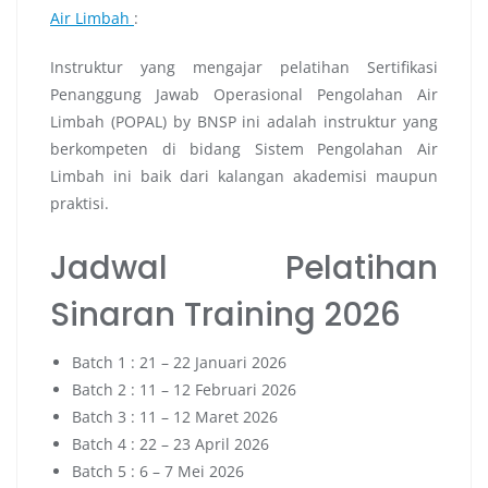
Air Limbah
:
Instruktur yang mengajar pelatihan Sertifikasi
Penanggung Jawab Operasional Pengolahan Air
Limbah (POPAL) by BNSP ini adalah instruktur yang
berkompeten di bidang
Sistem Pengolahan Air
Limbah
ini baik dari kalangan akademisi maupun
praktisi.
Jadwal Pelatihan
Sinaran Training 2026
Batch 1 : 21 – 22 Januari 2026
Batch 2 : 11 – 12 Februari 2026
Batch 3 : 11 – 12 Maret 2026
Batch 4 : 22 – 23 April 2026
Batch 5 : 6 – 7 Mei 2026