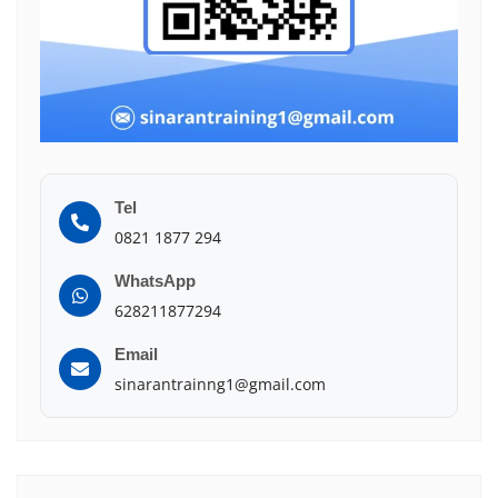
Tel
0821 1877 294
WhatsApp
628211877294
Email
sinarantrainng1@gmail.com