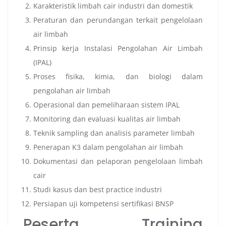
Karakteristik limbah cair industri dan domestik
Peraturan dan perundangan terkait pengelolaan
air limbah
Prinsip kerja Instalasi Pengolahan Air Limbah
(IPAL)
Proses fisika, kimia, dan biologi dalam
pengolahan air limbah
Operasional dan pemeliharaan sistem IPAL
Monitoring dan evaluasi kualitas air limbah
Teknik sampling dan analisis parameter limbah
Penerapan K3 dalam pengolahan air limbah
Dokumentasi dan pelaporan pengelolaan limbah
cair
Studi kasus dan best practice industri
Persiapan uji kompetensi sertifikasi BNSP
Peserta Training