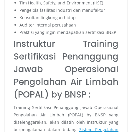
Tim Health, Safety, and Environment (HSE)
Pengelola fasilitas industri dan manufaktur
Konsultan lingkungan hidup
Auditor internal perusahaan
Praktisi yang ingin mendapatkan sertifikasi BNSP
Instruktur Training
Sertifikasi Penanggung
Jawab Operasional
Pengolahan Air Limbah
(POPAL) by BNSP :
Training Sertifikasi Penanggung Jawab Operasional
Pengolahan Air Limbah (POPAL) by BNSP yang
diselenggarakan, akan dilatih oleh instruktur yang
berpengalaman dalam bidang
Sistem Pengolahan