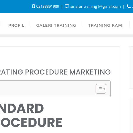
02138891989
sinarantraining1@gmail.com
:
PROFIL
GALERI TRAINING
TRAINING KAMI
RATING PROCEDURE MARKETING
ANDARD
ROCEDURE