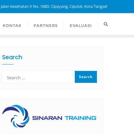
 Jalan kesehatan II No. 168D, Cipayung, Ciputat, Kota Tangsel
KONTAK
PARTNERS
EVALUASI
Search