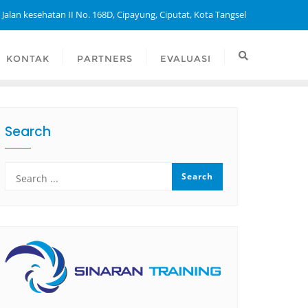
 Jalan kesehatan II No. 168D, Cipayung, Ciputat, Kota Tangsel
KONTAK
PARTNERS
EVALUASI
Search