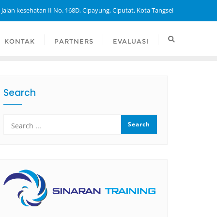
 Jalan kesehatan II No. 168D, Cipayung, Ciputat, Kota Tangsel
KONTAK
PARTNERS
EVALUASI
Search