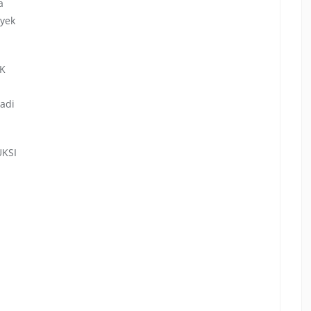
a
oyek
IK
adi
UKSI