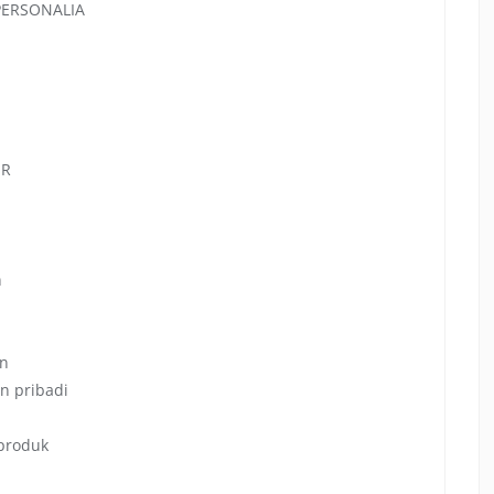
 PERSONALIA
ER
n
an
n pribadi
 produk