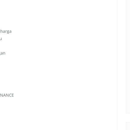
 harga
u
gan
TENANCE