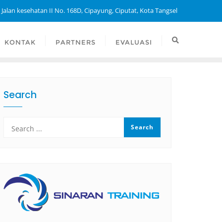
 Jalan kesehatan II No. 168D, Cipayung, Ciputat, Kota Tangsel
KONTAK
PARTNERS
EVALUASI
Search