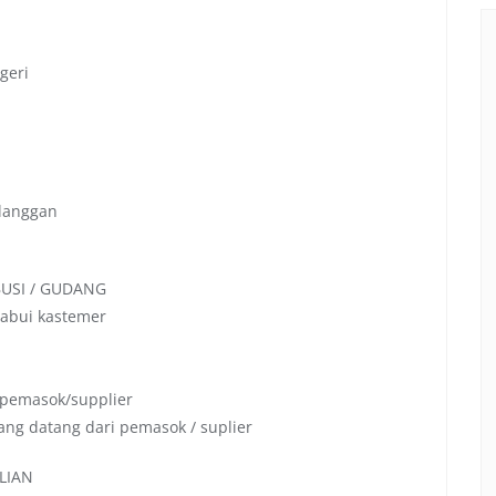
geri
elanggan
BUSI / GUDANG
labui kastemer
 pemasok/supplier
ang datang dari pemasok / suplier
LIAN