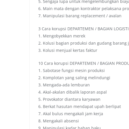
5. Sengaja lupa untuk mengelembungkan biay
6. Main mata dengan kontraktor pelaksana pr
7. Manipulasi barang replacement / avalan
3 Cara korupsi DEPARTEMEN / BAGIAN LOGIST
1. Mengobyekkan merek
2. Kolusi bagian produksi dan gudang barang j
3. Kolusi menjual kertas faktur
10 Cara korupsi DEPARTEMEN / BAGIAN PROD
1. Sabotase fungsi mesin produksi
2. Komplotan yang saling melindungi
3. Mengada-ada lemburan
4. Akal-akalan dibalik laporan aspal
5. Provokator diantara karyawan
6. Berkat hasutan mendapat upah berlipat
7. Akal bulus mengakali jam kerja
8. Mengakali absensi
9. Manipulasi kadar bahan baku