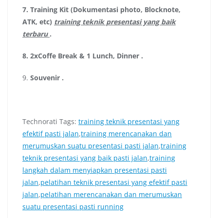
7.
Training Kit (Dokumentasi photo, Blocknote,
ATK, etc)
training teknik presentasi yang baik
terbaru
.
8.
2xCoffe Break & 1 Lunch, Dinner
.
9.
Souvenir
.
Technorati Tags:
training teknik presentasi yang
efektif pasti jalan
,
training merencanakan dan
merumuskan suatu presentasi pasti jalan
,
training
teknik presentasi yang baik pasti jalan
,
training
langkah dalam menyiapkan presentasi pasti
jalan
,
pelatihan teknik presentasi yang efektif pasti
jalan
,
pelatihan merencanakan dan merumuskan
suatu presentasi pasti running