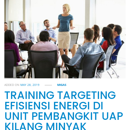
ADDED ON
MAY 28, 2019
MIGAS
TRAINING TARGETING
EFISIENSI ENERGI DI
UNIT PEMBANGKIT UAP
KILANG MINYAK