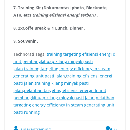
7.
Training Kit (Dokumentasi photo, Blocknote,
ATK, etc)
training efisiensi energi terbaru
.
8.
2xCoffe Break & 1 Lunch, Dinner
.
9.
Souvenir
.
Technorati Tags:
training targeting efisiensi energi di
unit pembangkit uap kilang minyak pasti
jalan
,
training targeting energy efficiency in steam
generating unit pasti jalan
,
training efisiensi energi
pasti jalan
,
training kilang minyak pasti
jalan
,
pelatihan targeting efisiensi energi di unit
pembangkit uap kilang minyak pasti jalan
,
pelatihan
targeting energy efficiency in steam generating unit
pasti running
sinarantraining
0