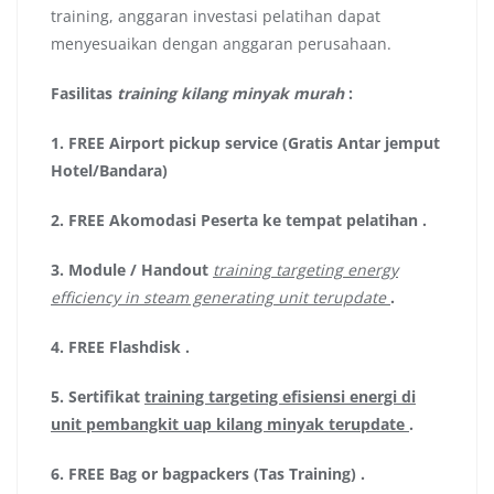
training, anggaran investasi pelatihan dapat
menyesuaikan dengan anggaran perusahaan.
Fasilitas
training kilang minyak murah
:
1.
FREE Airport pickup service (Gratis Antar jemput
Hotel/Bandara)
2.
FREE Akomodasi Peserta ke tempat pelatihan .
3.
Module / Handout
training targeting energy
efficiency in steam generating unit terupdate
.
4.
FREE Flashdisk
.
5.
Sertifikat
training targeting efisiensi energi di
unit pembangkit uap kilang minyak terupdate
.
6.
FREE Bag or bagpackers (Tas Training)
.