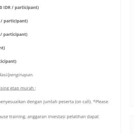
 IDR / participant)
/ participant)
/ participant)
nt)
icipant)
dasi/penginapan.
 using etap murah
:
menyesuaikan dengan jumlah peserta (on call). *Please
se training, anggaran investasi pelatihan dapat