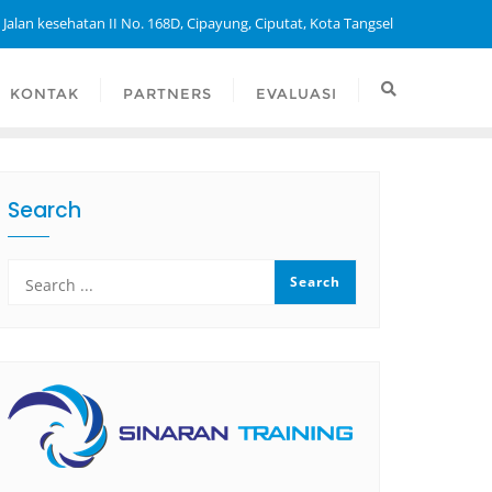
 Jalan kesehatan II No. 168D, Cipayung, Ciputat, Kota Tangsel
KONTAK
PARTNERS
EVALUASI
Search