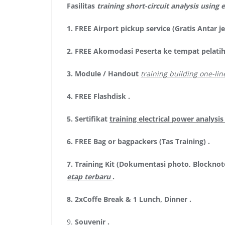
Fasilitas
training short-circuit analysis usin
1.
FREE Airport pickup service (Gratis Antar 
2.
FREE Akomodasi Peserta ke tempat pelatih
3.
Module / Handout
training building one-li
4.
FREE Flashdisk
.
5.
Sertifikat
training electrical power analysi
6.
FREE Bag or bagpackers (Tas Training)
.
7.
Training Kit (Dokumentasi photo, Blocknot
etap terbaru
.
8.
2xCoffe Break & 1 Lunch, Dinner
.
9.
Souvenir
.