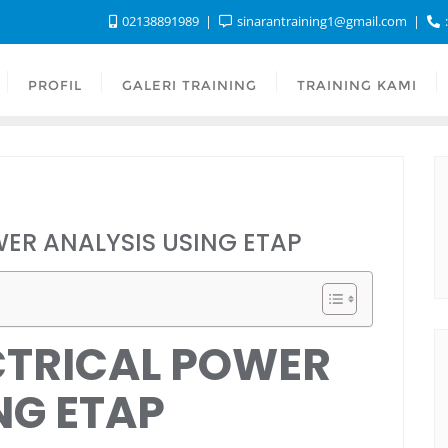
02138891989
sinarantraining1@gmail.com
:
PROFIL
GALERI TRAINING
TRAINING KAMI
WER ANALYSIS USING ETAP
CTRICAL POWER
NG ETAP