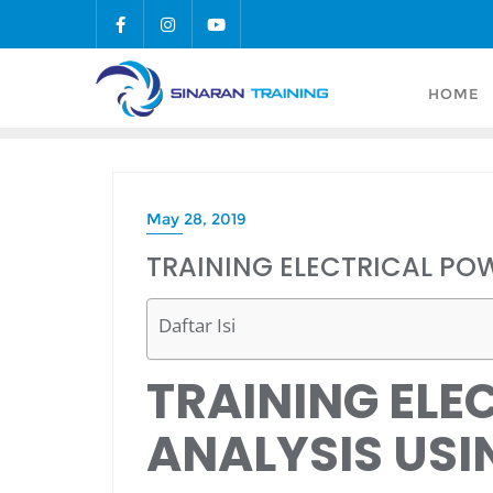
Skip
to
content
HOME
May 28, 2019
TRAINING ELECTRICAL PO
Daftar Isi
TRAINING ELE
ANALYSIS USI