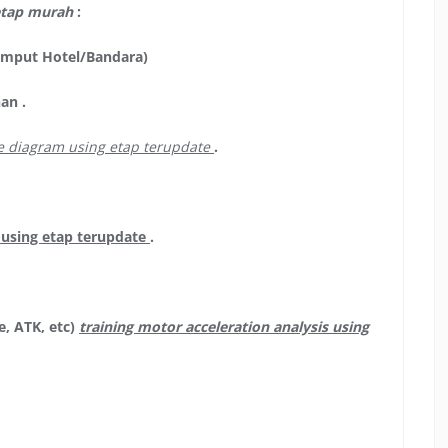
g etap murah
:
jemput Hotel/Bandara)
an .
ne diagram using etap terupdate
.
s using etap terupdate
.
e, ATK, etc)
training motor acceleration analysis using