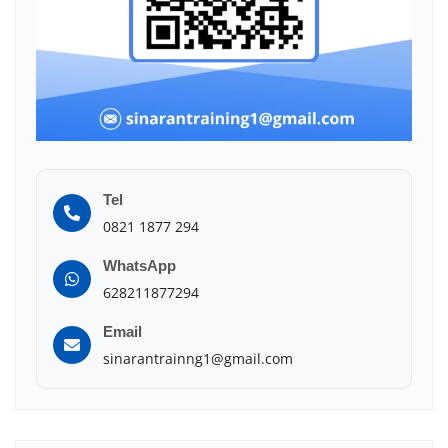
Tel
0821 1877 294
WhatsApp
628211877294
Email
sinarantrainng1@gmail.com