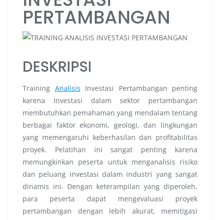
PERTAMBANGAN
DESKRIPSI
Training
Analisis
Investasi Pertambangan penting
karena Investasi dalam sektor pertambangan
membutuhkan pemahaman yang mendalam tentang
berbagai faktor ekonomi, geologi, dan lingkungan
yang memengaruhi keberhasilan dan profitabilitas
proyek. Pelatihan ini sangat penting karena
memungkinkan peserta untuk menganalisis risiko
dan peluang investasi dalam industri yang sangat
dinamis ini. Dengan keterampilan yang diperoleh,
para peserta dapat mengevaluasi proyek
pertambangan dengan lebih akurat, memitigasi