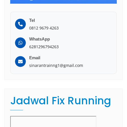
Tel
0812 9679 4263
WhatsApp
6281296794263
Email
sinarantrainng1@gmail.com
Jadwal Fix Running