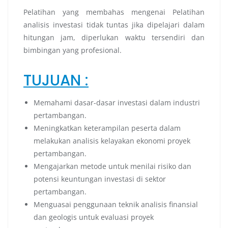
Pelatihan yang membahas mengenai Pelatihan
analisis investasi tidak tuntas jika dipelajari dalam
hitungan jam, diperlukan waktu tersendiri dan
bimbingan yang profesional.
TUJUAN :
Memahami dasar-dasar investasi dalam industri
pertambangan.
Meningkatkan keterampilan peserta dalam
melakukan analisis kelayakan ekonomi proyek
pertambangan.
Mengajarkan metode untuk menilai risiko dan
potensi keuntungan investasi di sektor
pertambangan.
Menguasai penggunaan teknik analisis finansial
dan geologis untuk evaluasi proyek