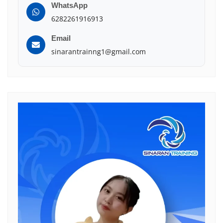
WhatsApp
6282261916913
Email
sinarantrainng1@gmail.com