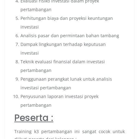
Evaluasi risiko investasi dalam proyek
pertambangan
Perhitungan biaya dan proyeksi keuntungan
investasi
Analisis pasar dan permintaan bahan tambang
Dampak lingkungan terhadap keputusan
investasi
Teknik evaluasi finansial dalam investasi
pertambangan
Penggunaan perangkat lunak untuk analisis
investasi pertambangan
Penyusunan laporan investasi proyek
pertambangan
Peserta :
Training k3 pertambangan ini sangat cocok untuk