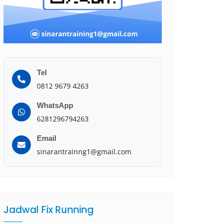
Tel
0812 9679 4263
WhatsApp
6281296794263
Email
sinarantrainng1@gmail.com
Jadwal Fix Running