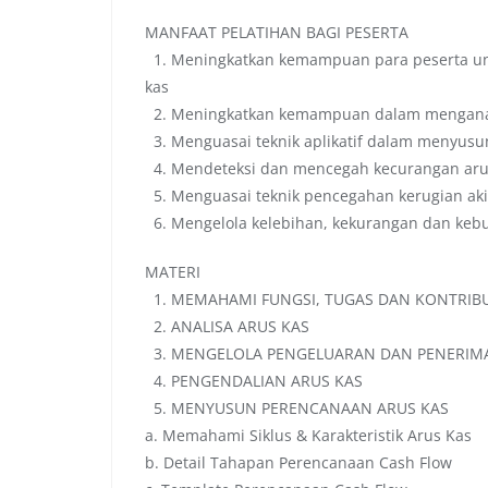
MANFAAT PELATIHAN BAGI PESERTA
1. Meningkatkan kemampuan para peserta un
kas
2. Meningkatkan kemampuan dalam menganali
3. Menguasai teknik aplikatif dalam menyusu
4. Mendeteksi dan mencegah kecurangan aru
5. Menguasai teknik pencegahan kerugian aki
6. Mengelola kelebihan, kekurangan dan keb
MATERI
1. MEMAHAMI FUNGSI, TUGAS DAN KONTRIB
2. ANALISA ARUS KAS
3. MENGELOLA PENGELUARAN DAN PENERIM
4. PENGENDALIAN ARUS KAS
5. MENYUSUN PERENCANAAN ARUS KAS
a. Memahami Siklus & Karakteristik Arus Kas
b. Detail Tahapan Perencanaan Cash Flow