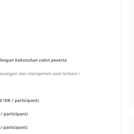
 dengan kebutuhan calon peserta
n keuangan dan manajemen aset terbaru
:
 IDR / participant)
/ participant)
/ participant)