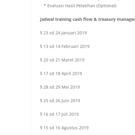
* Evaluasi Hasil Pelatihan (Optional)
Jadwal
training cash flow & treasury managem
§ 23 sd 24 Januari 2019
§ 13 sd 14 Februari 2019
§ 20 sd 21 Maret 2019
§ 17 sd 18 April 2019
§ 28 sd 29 Mei 2019
§ 25 sd 26 Juni 2019
§ 16 sd 17 Juli 2019
§ 15 sd 16 Agustus 2019