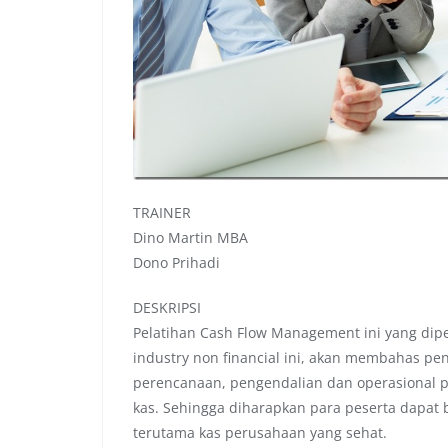
TRAINER
Dino Martin MBA
Dono Prihadi
DESKRIPSI
Pelatihan Cash Flow Management ini yang dip
industry non financial ini, akan membahas pen
perencanaan, pengendalian dan operasional p
kas. Sehingga diharapkan para peserta dapat
terutama kas perusahaan yang sehat.