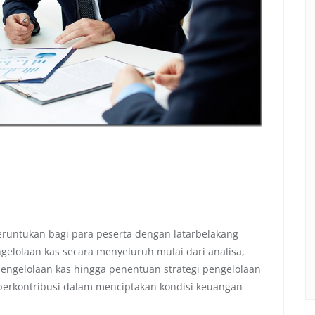
eruntukan bagi para peserta dengan latarbelakang
gelolaan kas secara menyeluruh mulai dari analisa,
engelolaan kas hingga penentuan strategi pengelolaan
 berkontribusi dalam menciptakan kondisi keuangan