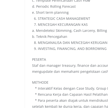
c. Template Perencanaan Cash Flow
d. Periodic Rolling Forecast
e. Short term planning
6. STRATEGIC CASH MANAGEMENT
7. MENCEGAH KECURANGAN KAS
a. Mendeteksi Skimming, Cash Larceny, Bill
b. Teknik Pencegahan
8. MENGANALISA DAN MENCEGAH KERUGIAN
9. INVESTING, FINANCING, AND BORROWING
PESERTA
Staf dan manager treasury, finance dan accoun
mengupdate dan memahami pengelolaan cash se
METHODE
* Interaktif Kelas dengan Case Study, Group 
* Rencana Kerja dan Capaian Hasil Pelatihan
* Para peserta akan diajak untuk mendiskusik
setelah kembali ke dunia kerja, dan capaian ha