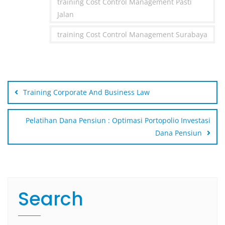
training Cost Control Management Pasti
Jalan
training Cost Control Management Surabaya
Post
navigation
Training Corporate And Business Law
Pelatihan Dana Pensiun : Optimasi Portopolio Investasi
Dana Pensiun
Search