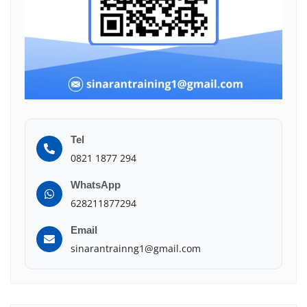
Tel
0821 1877 294
WhatsApp
628211877294
Email
sinarantrainng1@gmail.com