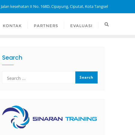
 Jalan kesehatan II No. 168D, Cipayung, Ciputat, Kota Tangsel
KONTAK
PARTNERS
EVALUASI
Search