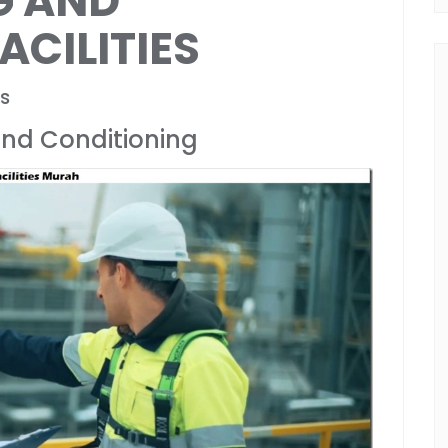
G AND
ACILITIES
as
And Conditioning