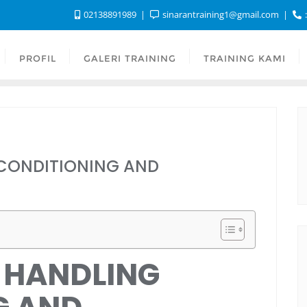
02138891989
sinarantraining1@gmail.com
:
PROFIL
GALERI TRAINING
TRAINING KAMI
 CONDITIONING AND
 HANDLING