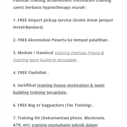
Fasilitas
training achievement motivation training
(amt) berbasis hypnotherapy murah
:
1.
FREE Airport pickup service (Gratis Antar jemput
Hotel/Bandara)
2.
FREE Akomodasi Peserta ke tempat pelatihan .
3.
Module / Handout
training motivasi hypno &
training team building terupdate
.
4.
FREE Flashdisk
.
5.
Sertifikat
training hypno motivation & team
building training terupdate
.
6.
FREE Bag or bagpackers (Tas Training)
.
7.
Training Kit (Dokumentasi photo, Blocknote,
ATK, etc)
training memahami teknik dalam