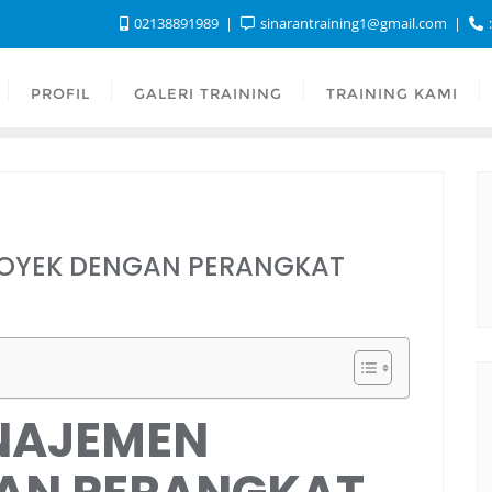
02138891989
sinarantraining1@gmail.com
:
PROFIL
GALERI TRAINING
TRAINING KAMI
OYEK DENGAN PERANGKAT
NAJEMEN