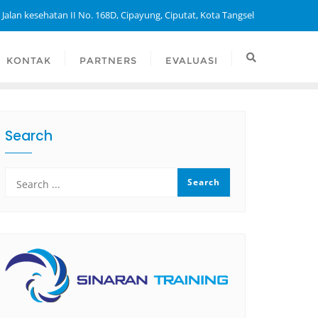
 Jalan kesehatan II No. 168D, Cipayung, Ciputat, Kota Tangsel
KONTAK
PARTNERS
EVALUASI
Search